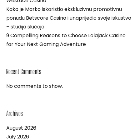
Westace Casino
Kako je Marko iskoristio ekskluzivnu promotivnu
ponudu Betscore Casino i unaprijedio svoje iskustvo
– studija slučaja
9 Compelling Reasons to Choose Lolajack Casino
for Your Next Gaming Adventure
Recent Comments
No comments to show.
Archives
August 2026
July 2026