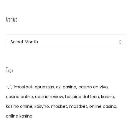
Archive
Tags
-
1
1mostbet
apuestas
az
casino
casino en vivo
casino online
casino review
hospice dufferin
kasino
kasino online
kasyno
mosbet
mostbet
online casino
online kasino