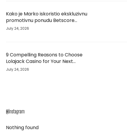
Kako je Marko iskoristio ekskluzivnu
promotivnu ponudu Betscore
Casino i unaprijedio svoje iskustvo –
July 24, 2026
studija slučaja
9 Compelling Reasons to Choose
Lolajack Casino for Your Next
Gaming Adventure
July 24, 2026
@Instagram
Nothing found