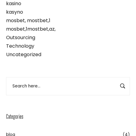
kasino
kasyno
mosbet, mostbet,1
mosbet,1mostbet,az,
Outsourcing
Technology
Uncategorized
Categories
blog
(4)