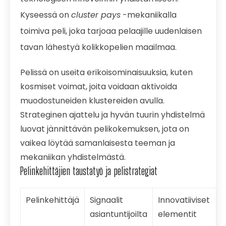
Kyseessä on
cluster pays
-mekaniikalla
toimiva peli, joka tarjoaa pelaajille uudenlaisen
tavan lähestyä kolikkopelien maailmaa.
Pelissä on useita erikoisominaisuuksia, kuten
kosmiset voimat, joita voidaan aktivoida
muodostuneiden klustereiden avulla.
Strateginen ajattelu ja hyvän tuurin yhdistelmä
luovat jännittävän pelikokemuksen, jota on
vaikea löytää samanlaisesta teeman ja
mekaniikan yhdistelmästä.
Pelinkehittäjien taustatyö ja pelistrategiat
Pelinkehittäjä
Signaalit
Innovatiiviset
asiantuntijoilta
elementit