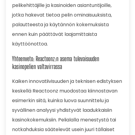
pelikehittäjille ja kasinoiden asiantuntijoille,
jotka hakevat tietoa pelin ominaisuuksista,
palautteesta ja käytännön kokemuksista
ennen kuin päättävät laajamittaista
käyttöönottoa.
Yhteenveto: Reactoonz:n asema tulevaisuuden
kasinopelien valtavirrassa
Kaiken innovatiivisuuden ja teknisen edistyksen
keskellä Reactoonz muodostaa kiinnostavan
esimerkin siitä, kuinka luova suunnittelu ja
syvällinen analyysi yhdistyvät laadukkaisiin
kasinokokemuksiin. Pelialalla menestystä tai
notkahduksia säätelevät usein juuri tällaiset