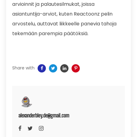
arvioinnit ja palautesilmukat, joissa
asiantuntija-arviot, kuten Reactoonz pelin
arvostelu, auttavat liikkeelle panevia tahoja
tekemään parempia päätöksiä.
Share with
alexanderbley.de@gmail.com