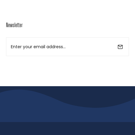
Newsletter