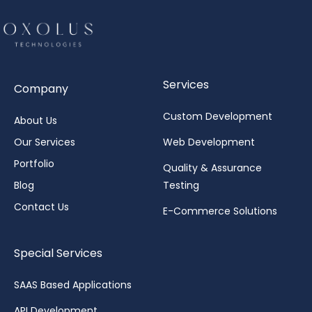
Services
Company
Custom Development
About Us
Our Services
Web Development
Portfolio
Quality & Assurance
Blog
Testing
Contact Us
E-Commerce Solutions
Special Services
SAAS Based Applications
API Development