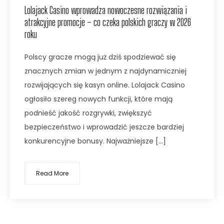
Lolajack Casino wprowadza nowoczesne rozwiązania i
atrakcyjne promocje – co czeka polskich graczy w 2026
roku
Polscy gracze mogą już dziś spodziewać się
znacznych zmian w jednym z najdynamiczniej
rozwijających się kasyn online. Lolajack Casino
ogłosiło szereg nowych funkcji, które mają
podnieść jakość rozgrywki, zwiększyć
bezpieczeństwo i wprowadzić jeszcze bardziej
konkurencyjne bonusy. Najważniejsze […]
Read More