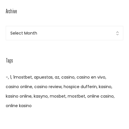
Archive
Tags
-
1
1mostbet
apuestas
az
casino
casino en vivo
casino online
casino review
hospice dufferin
kasino
kasino online
kasyno
mosbet
mostbet
online casino
online kasino