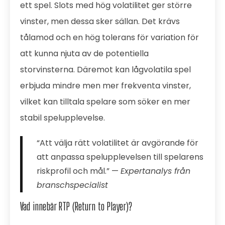
ett spel. Slots med hög volatilitet ger större
vinster, men dessa sker sällan. Det krävs
tålamod och en hög tolerans för variation för
att kunna njuta av de potentiella
storvinsterna. Däremot kan lågvolatila spel
erbjuda mindre men mer frekventa vinster,
vilket kan tilltala spelare som söker en mer
stabil spelupplevelse.
“Att välja rätt volatilitet är avgörande för
att anpassa spelupplevelsen till spelarens
riskprofil och mål.” —
Expertanalys från
branschspecialist
Vad innebär RTP (Return to Player)?