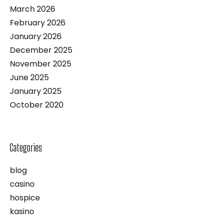
March 2026
February 2026
January 2026
December 2025
November 2025
June 2025
January 2025
October 2020
Categories
blog
casino
hospice
kasino