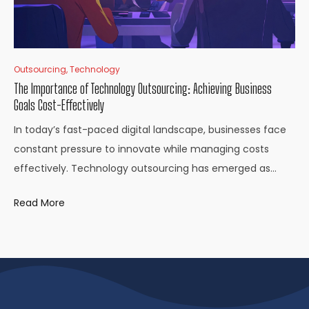
Outsourcing
,
Technology
The Importance of Technology Outsourcing: Achieving Business
Goals Cost-Effectively
In today’s fast-paced digital landscape, businesses face
constant pressure to innovate while managing costs
effectively. Technology outsourcing has emerged as…
Read More