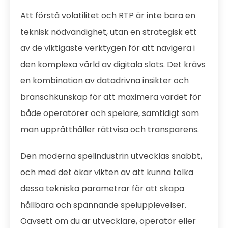
Att förstå volatilitet och RTP är inte bara en
teknisk nödvändighet, utan en strategisk ett
av de viktigaste verktygen för att navigera i
den komplexa värld av digitala slots. Det krävs
en kombination av datadrivna insikter och
branschkunskap för att maximera värdet för
både operatörer och spelare, samtidigt som
man upprätthåller rättvisa och transparens.
Den moderna spelindustrin utvecklas snabbt,
och med det ökar vikten av att kunna tolka
dessa tekniska parametrar för att skapa
hållbara och spännande spelupplevelser.
Oavsett om du är utvecklare, operatör eller