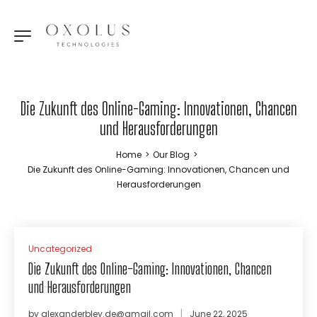
Die Zukunft des Online-Gaming: Innovationen, Chancen
und Herausforderungen
Home
>
Our Blog
>
Die Zukunft des Online-Gaming: Innovationen, Chancen und
Herausforderungen
Uncategorized
Die Zukunft des Online-Gaming: Innovationen, Chancen
und Herausforderungen
by
alexanderbley.de@gmail.com
June 22, 2025