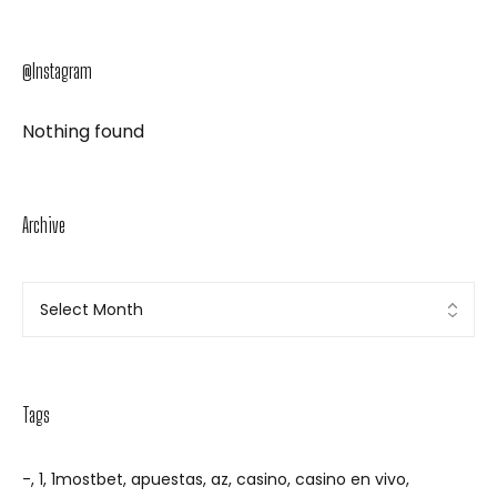
@Instagram
Nothing found
Archive
Tags
-
1
1mostbet
apuestas
az
casino
casino en vivo