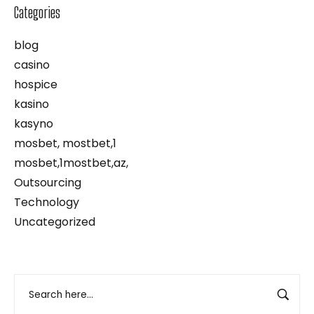
Categories
blog
casino
hospice
kasino
kasyno
mosbet, mostbet,1
mosbet,1mostbet,az,
Outsourcing
Technology
Uncategorized