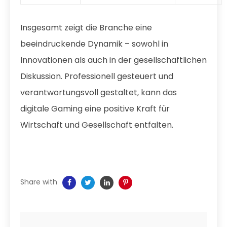
Insgesamt zeigt die Branche eine
beeindruckende Dynamik – sowohl in
Innovationen als auch in der gesellschaftlichen
Diskussion. Professionell gesteuert und
verantwortungsvoll gestaltet, kann das
digitale Gaming eine positive Kraft für
Wirtschaft und Gesellschaft entfalten.
Share with