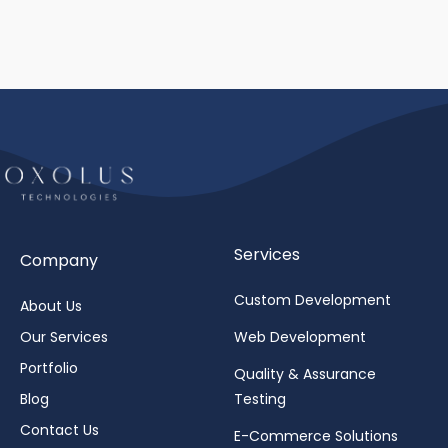
Services
Company
Custom Development
About Us
Our Services
Web Development
Portfolio
Quality & Assurance
Blog
Testing
Contact Us
E-Commerce Solutions