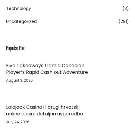
Technology
(3)
Uncategorized
(291)
Popular Post
Five Takeaways from a Canadian
Player’s Rapid Cash‑out Adventure
August 3, 2026
Lolajack Casino ili drugi hrvatski
online casini: detaljna usporedba
July 24, 2026