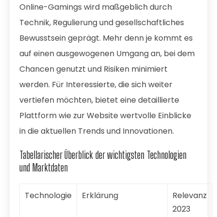
Online-Gamings wird maßgeblich durch
Technik, Regulierung und gesellschaftliches
Bewusstsein geprägt. Mehr denn je kommt es
auf einen ausgewogenen Umgang an, bei dem
Chancen genutzt und Risiken minimiert
werden. Für Interessierte, die sich weiter
vertiefen möchten, bietet eine detaillierte
Plattform wie zur Website wertvolle Einblicke
in die aktuellen Trends und Innovationen.
Tabellarischer Überblick der wichtigsten Technologien
und Marktdaten
Technologie
Erklärung
Relevanz
2023