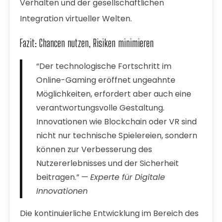
Verhalten und der gesellschaftlichen
Integration virtueller Welten.
Fazit: Chancen nutzen, Risiken minimieren
“Der technologische Fortschritt im
Online-Gaming eröffnet ungeahnte
Möglichkeiten, erfordert aber auch eine
verantwortungsvolle Gestaltung.
Innovationen wie Blockchain oder VR sind
nicht nur technische Spielereien, sondern
können zur Verbesserung des
Nutzererlebnisses und der Sicherheit
beitragen.” —
Experte für Digitale
Innovationen
Die kontinuierliche Entwicklung im Bereich des