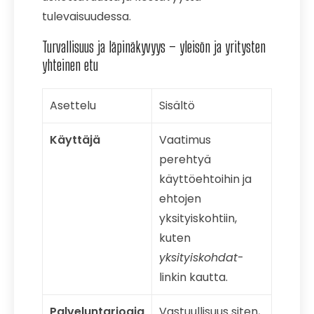
tulevaisuudessa.
Turvallisuus ja läpinäkyvyys – yleisön ja yritysten
yhteinen etu
Asettelu
Sisältö
Käyttäjä
Vaatimus
perehtyä
käyttöehtoihin ja
ehtojen
yksityiskohtiin,
kuten
yksityiskohdat
-
linkin kautta.
Palveluntarjoaja
Vastuullisuus siten,