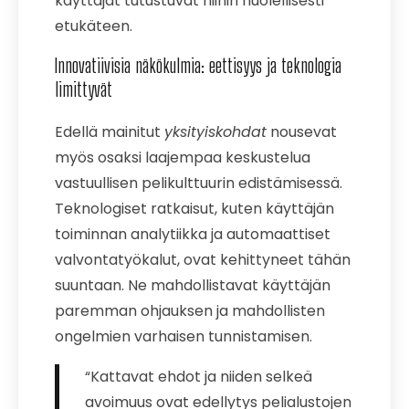
käyttäjät tutustuvat niihin huolellisesti
etukäteen.
Innovatiivisia näkökulmia: eettisyys ja teknologia
limittyvät
Edellä mainitut
yksityiskohdat
nousevat
myös osaksi laajempaa keskustelua
vastuullisen pelikulttuurin edistämisessä.
Teknologiset ratkaisut, kuten käyttäjän
toiminnan analytiikka ja automaattiset
valvontatyökalut, ovat kehittyneet tähän
suuntaan. Ne mahdollistavat käyttäjän
paremman ohjauksen ja mahdollisten
ongelmien varhaisen tunnistamisen.
“Kattavat ehdot ja niiden selkeä
avoimuus ovat edellytys pelialustojen