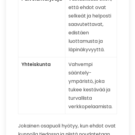
että ehdot ovat
selkeät ja helposti
saavutettavat,
edistäen
luottamusta ja
läpinäkyvyyttä.
Yhteiskunta
Vahvempi
sääntely-
ympäristö, joka
tukee kestävää ja
turvallista
verkkopelaamista.
Jokainen osapuoli hyötyy, kun ehdot ovat
kunnolla tiedossa ja niistä noudatetaan