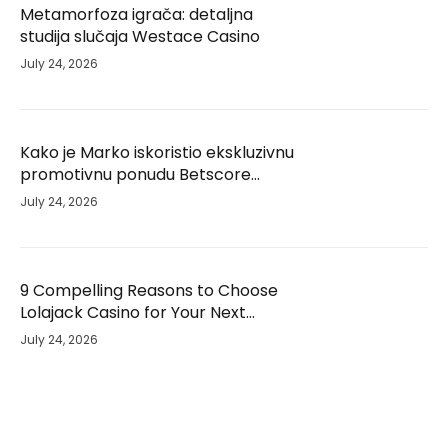
Metamorfoza igrača: detaljna
studija slučaja Westace Casino
July 24, 2026
Kako je Marko iskoristio ekskluzivnu
promotivnu ponudu Betscore
Casino i unaprijedio svoje iskustvo –
July 24, 2026
studija slučaja
9 Compelling Reasons to Choose
Lolajack Casino for Your Next
Gaming Adventure
July 24, 2026