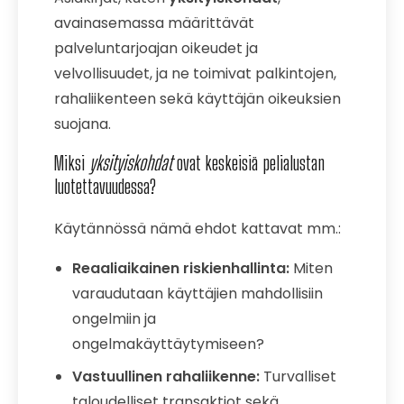
avainasemassa määrittävät
palveluntarjoajan oikeudet ja
velvollisuudet, ja ne toimivat palkintojen,
rahaliikenteen sekä käyttäjän oikeuksien
suojana.
Miksi
yksityiskohdat
ovat keskeisiä pelialustan
luotettavuudessa?
Käytännössä nämä ehdot kattavat mm.:
Reaaliaikainen riskienhallinta:
Miten
varaudutaan käyttäjien mahdollisiin
ongelmiin ja
ongelmakäyttäytymiseen?
Vastuullinen rahaliikenne:
Turvalliset
taloudelliset transaktiot sekä