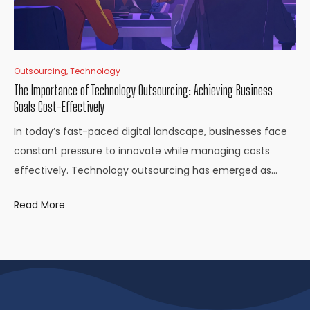
Outsourcing
,
Technology
The Importance of Technology Outsourcing: Achieving Business
Goals Cost-Effectively
In today’s fast-paced digital landscape, businesses face
constant pressure to innovate while managing costs
effectively. Technology outsourcing has emerged as…
Read More