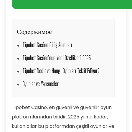
Содержимое
Tipobet Casino Giriş Adımları
Tipobet Casino’nun Yeni Özellikleri 2025
Tipobet Nedir ve Hangi Oyunları Teklif Ediyor?
Oyunlar ve Yarışmalar
Tipobet Casino, en güvenli ve güvenilir oyun
platformlarından biridir. 2025 yılına kadar,
kullanıcılar bu platformdan çeşitli oyunlar ve