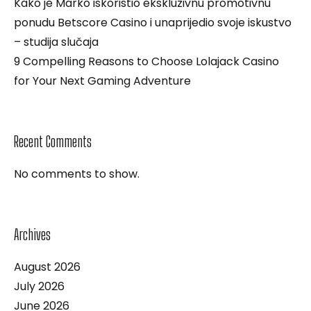
Kako je Marko iskoristio ekskluzivnu promotivnu
ponudu Betscore Casino i unaprijedio svoje iskustvo
– studija slučaja
9 Compelling Reasons to Choose Lolajack Casino
for Your Next Gaming Adventure
Recent Comments
No comments to show.
Archives
August 2026
July 2026
June 2026