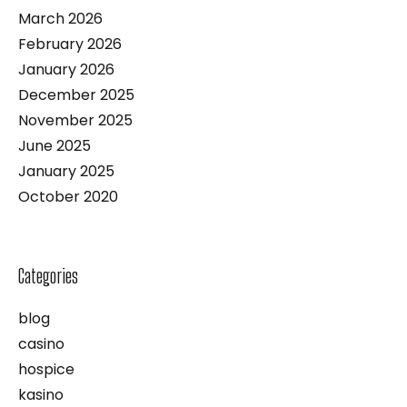
March 2026
February 2026
January 2026
December 2025
November 2025
June 2025
January 2025
October 2020
Categories
blog
casino
hospice
kasino