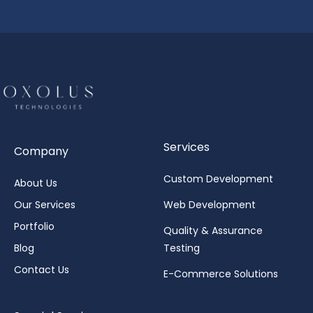
Services
Company
Custom Development
About Us
Our Services
Web Development
Portfolio
Quality & Assurance
Blog
Testing
Contact Us
E-Commerce Solutions