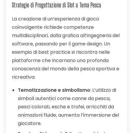
Strategie di Progettazione di Slot a Tema Pesca
La creazione di un’esperienza di gioco
coinvolgente richiede competenze
multidisciplinari, dalla grafica all’ingegneria del
software, passando per il game design. Un
esempio di best practice si riscontra nelle
piattaforme che incarnano una profonda
conoscenza del mondo della pesca sportiva e
ricreativa:
Tematizzazione e simbolismo
: L’utilizzo di
simboli autentici come canne da pesca,
pesci colorati, esche e trofei, arricchiti da
animazioni fluide, aumenta l’immersione del
giocatore.