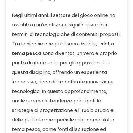
Negli ultimi anni, il settore del gioco online ha
assistito a un’evoluzione significativa sia in
termini di tecnologia che di contenuti proposti.
Tra le nicchie che più si sono distinte, i
slot a
tema pesca
sono diventati un vero e proprio
punto di riferimento per gli appassionati di
questa disciplina, offrendo un’esperienza
immersiva, ricca di simbolismi e innovazione
tecnologica. In questo approfondimento,
analizzeremo le tendenze principali, le
strategie di progettazione e il ruolo cruciale
delle piattaforme specializzate, come
slot a
tema pesca
, come fonti di ispirazione ed