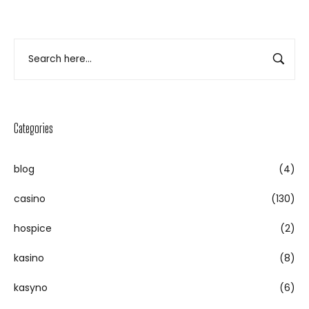
Categories
blog
(4)
casino
(130)
hospice
(2)
kasino
(8)
kasyno
(6)