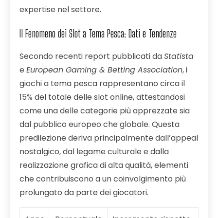
expertise nel settore.
Il Fenomeno dei Slot a Tema Pesca: Dati e Tendenze
Secondo recenti report pubblicati da
Statista
e
European Gaming & Betting Association
, i
giochi a tema pesca rappresentano circa il
15% del totale delle slot online, attestandosi
come una delle categorie più apprezzate sia
dal pubblico europeo che globale. Questa
predilezione deriva principalmente dall’appeal
nostalgico, dal legame culturale e dalla
realizzazione grafica di alta qualità, elementi
che contribuiscono a un coinvolgimento più
prolungato da parte dei giocatori.