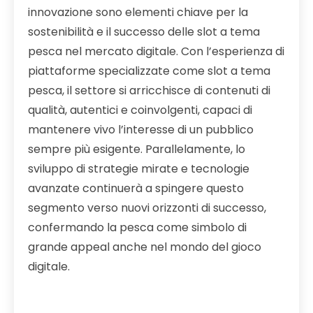
innovazione sono elementi chiave per la
sostenibilità e il successo delle slot a tema
pesca nel mercato digitale. Con l’esperienza di
piattaforme specializzate come slot a tema
pesca, il settore si arricchisce di contenuti di
qualità, autentici e coinvolgenti, capaci di
mantenere vivo l’interesse di un pubblico
sempre più esigente. Parallelamente, lo
sviluppo di strategie mirate e tecnologie
avanzate continuerà a spingere questo
segmento verso nuovi orizzonti di successo,
confermando la pesca come simbolo di
grande appeal anche nel mondo del gioco
digitale.