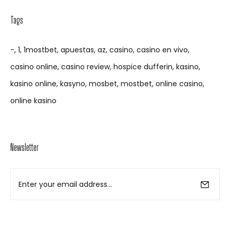
Tags
-
1
1mostbet
apuestas
az
casino
casino en vivo
casino online
casino review
hospice dufferin
kasino
kasino online
kasyno
mosbet
mostbet
online casino
online kasino
Newsletter