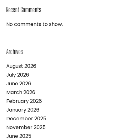
Recent Comments
No comments to show.
Archives
August 2026
July 2026
June 2026
March 2026
February 2026
January 2026
December 2025
November 2025
June 2025