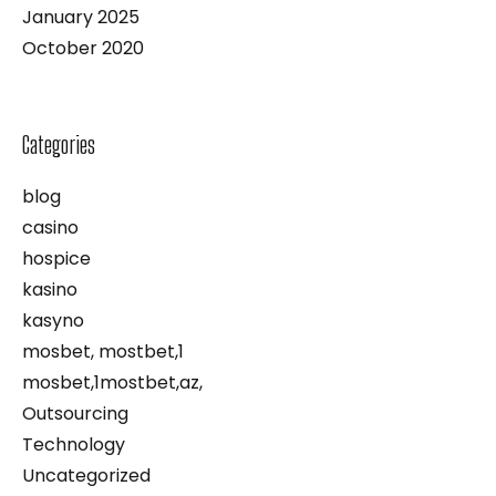
January 2025
October 2020
Categories
blog
casino
hospice
kasino
kasyno
mosbet, mostbet,1
mosbet,1mostbet,az,
Outsourcing
Technology
Uncategorized