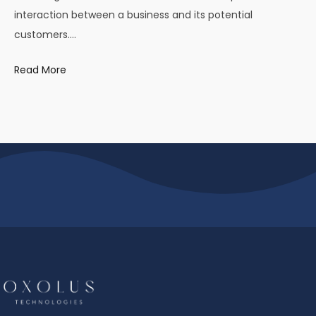
interaction between a business and its potential
customers.…
Read More