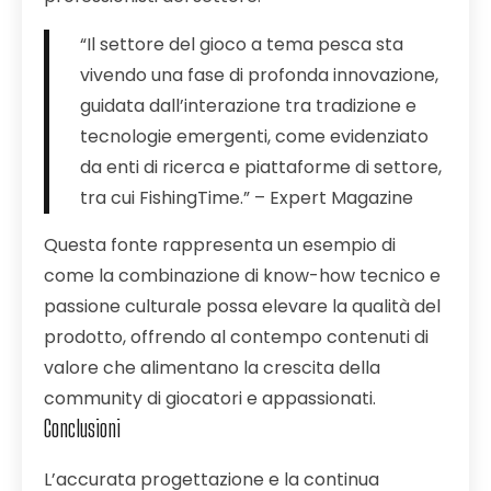
“Il settore del gioco a tema pesca sta
vivendo una fase di profonda innovazione,
guidata dall’interazione tra tradizione e
tecnologie emergenti, come evidenziato
da enti di ricerca e piattaforme di settore,
tra cui FishingTime.” – Expert Magazine
Questa fonte rappresenta un esempio di
come la combinazione di know-how tecnico e
passione culturale possa elevare la qualità del
prodotto, offrendo al contempo contenuti di
valore che alimentano la crescita della
community di giocatori e appassionati.
Conclusioni
L’accurata progettazione e la continua