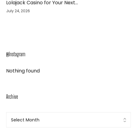
Lolajack Casino for Your Next
Gaming Adventure
July 24, 2026
@Instagram
Nothing found
Archive