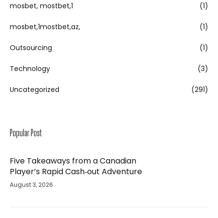
mosbet, mostbet,1
(1)
mosbet,1mostbet,az,
(1)
Outsourcing
(1)
Technology
(3)
Uncategorized
(291)
Popular Post
Five Takeaways from a Canadian
Player’s Rapid Cash‑out Adventure
August 3, 2026