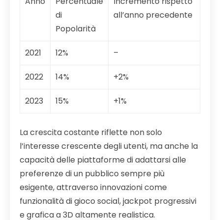
Anno
Percentuale
Incremento rispetto
di
all’anno precedente
Popolarità
2021
12%
–
2022
14%
+2%
2023
15%
+1%
La crescita costante riflette non solo
l’interesse crescente degli utenti, ma anche la
capacità delle piattaforme di adattarsi alle
preferenze di un pubblico sempre più
esigente, attraverso innovazioni come
funzionalità di gioco social, jackpot progressivi
e grafica a 3D altamente realistica.