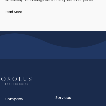
effectively. Technology outsourcing has emerged as…
Read More
Services
Company