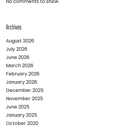
No comments to show.
Archives
August 2026
July 2026
June 2026
March 2026
February 2026
January 2026
December 2025
November 2025
June 2025
January 2025
October 2020