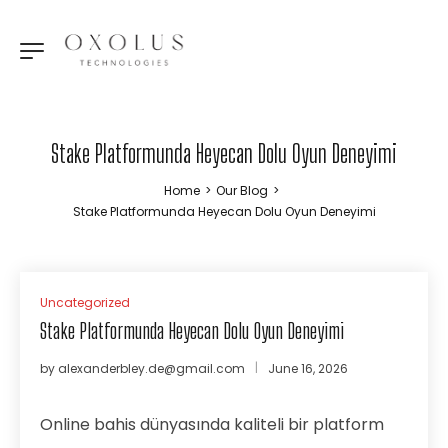
Stake Platformunda Heyecan Dolu Oyun Deneyimi
Home
>
Our Blog
>
Stake Platformunda Heyecan Dolu Oyun Deneyimi
Uncategorized
Stake Platformunda Heyecan Dolu Oyun Deneyimi
by
alexanderbley.de@gmail.com
June 16, 2026
Online bahis dünyasında kaliteli bir platform