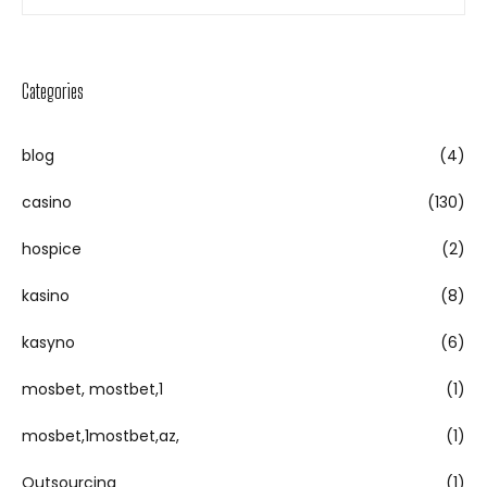
Categories
blog
(4)
casino
(130)
hospice
(2)
kasino
(8)
kasyno
(6)
mosbet, mostbet,1
(1)
mosbet,1mostbet,az,
(1)
Outsourcing
(1)