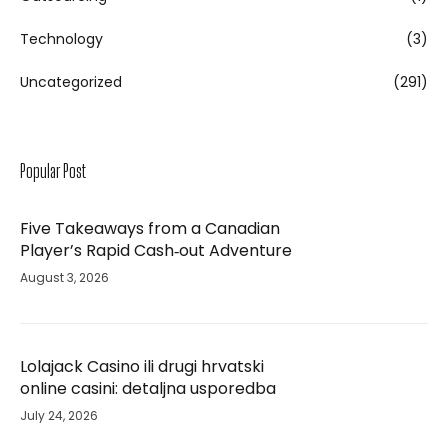
Technology
(3)
Uncategorized
(291)
Popular Post
Five Takeaways from a Canadian
Player’s Rapid Cash‑out Adventure
August 3, 2026
Lolajack Casino ili drugi hrvatski
online casini: detaljna usporedba
July 24, 2026