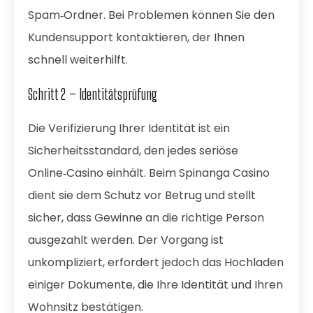
Spam‑Ordner. Bei Problemen können Sie den
Kundensupport kontaktieren, der Ihnen
schnell weiterhilft.
Schritt 2 – Identitätsprüfung
Die Verifizierung Ihrer Identität ist ein
Sicherheitsstandard, den jedes seriöse
Online‑Casino einhält. Beim
Spinanga
Casino
dient sie dem Schutz vor Betrug und stellt
sicher, dass Gewinne an die richtige Person
ausgezahlt werden. Der Vorgang ist
unkompliziert, erfordert jedoch das Hochladen
einiger Dokumente, die Ihre Identität und Ihren
Wohnsitz bestätigen.