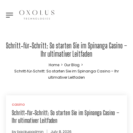
Schritt‑für‑Schritt: So starten Sie im Spinanga Casino –
Ihr ultimativer Leitfaden
Home
>
Our Blog
>
Schritt‑für‑Schritt: So starten Sie im Spinanga Casino – Ihr
ultimativer Leitfaden
casino
Schritt‑für‑Schritt: So starten Sie im Spinanga Casino –
Ihr ultimativer Leitfaden
by
backupadmin
July 8, 2026