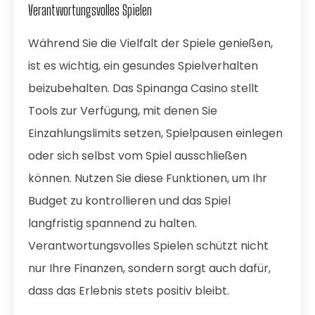
Verantwortungsvolles Spielen
Während Sie die Vielfalt der Spiele genießen,
ist es wichtig, ein gesundes Spielverhalten
beizubehalten. Das Spinanga Casino stellt
Tools zur Verfügung, mit denen Sie
Einzahlungslimits setzen, Spielpausen einlegen
oder sich selbst vom Spiel ausschließen
können. Nutzen Sie diese Funktionen, um Ihr
Budget zu kontrollieren und das Spiel
langfristig spannend zu halten.
Verantwortungsvolles Spielen schützt nicht
nur Ihre Finanzen, sondern sorgt auch dafür,
dass das Erlebnis stets positiv bleibt.