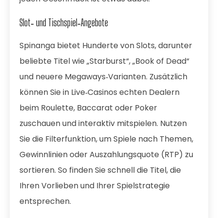
Slot‑ und Tischspiel‑Angebote
Spinanga bietet Hunderte von Slots, darunter
beliebte Titel wie „Starburst“, „Book of Dead“
und neuere Megaways‑Varianten. Zusätzlich
können Sie in Live‑Casinos echten Dealern
beim Roulette, Baccarat oder Poker
zuschauen und interaktiv mitspielen. Nutzen
Sie die Filterfunktion, um Spiele nach Themen,
Gewinnlinien oder Auszahlungsquote (RTP) zu
sortieren. So finden Sie schnell die Titel, die
Ihren Vorlieben und Ihrer Spielstrategie
entsprechen.