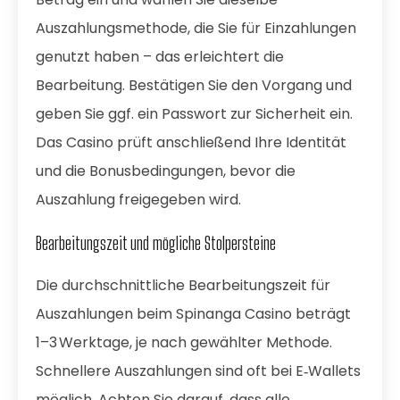
Auszahlungsmethode, die Sie für Einzahlungen
genutzt haben – das erleichtert die
Bearbeitung. Bestätigen Sie den Vorgang und
geben Sie ggf. ein Passwort zur Sicherheit ein.
Das Casino prüft anschließend Ihre Identität
und die Bonusbedingungen, bevor die
Auszahlung freigegeben wird.
Bearbeitungszeit und mögliche Stolpersteine
Die durchschnittliche Bearbeitungszeit für
Auszahlungen beim Spinanga Casino beträgt
1–3 Werktage, je nach gewählter Methode.
Schnellere Auszahlungen sind oft bei E‑Wallets
möglich. Achten Sie darauf, dass alle