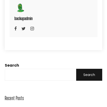
backupadmin
Search
Search
Recent Posts