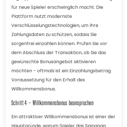
für neue Spieler erschwinglich macht. Die
Plattform nutzt modernste
Verschlüsselungstechnologien, um Ihre
Zahlungsdaten zu schützen, sodass Sie
sorgenfrei einzahlen können. Prüfen Sie vor
dem Abschluss der Transaktion, ob Sie das
gewünschte Bonusangebot aktivieren
möchten – oftmals ist ein Einzahlungsbetrag
Voraussetzung für den Erhalt des
Willkommensbonus.
Schritt 4 – Willkommensbonus beanspruchen
Ein attraktiver Willkommensbonus ist einer der
Hauptgründe, warum Spieler das Spinanga