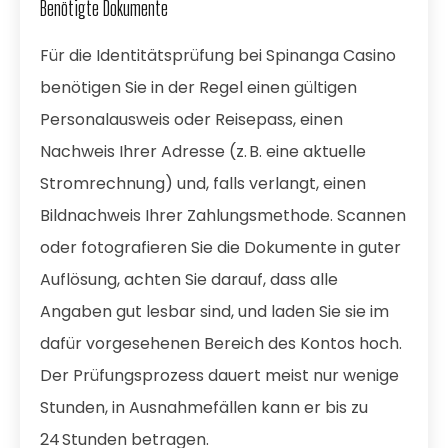
Benötigte Dokumente
Für die Identitätsprüfung bei Spinanga Casino
benötigen Sie in der Regel einen gültigen
Personalausweis oder Reisepass, einen
Nachweis Ihrer Adresse (z. B. eine aktuelle
Stromrechnung) und, falls verlangt, einen
Bildnachweis Ihrer Zahlungsmethode. Scannen
oder fotografieren Sie die Dokumente in guter
Auflösung, achten Sie darauf, dass alle
Angaben gut lesbar sind, und laden Sie sie im
dafür vorgesehenen Bereich des Kontos hoch.
Der Prüfungsprozess dauert meist nur wenige
Stunden, in Ausnahmefällen kann er bis zu
24 Stunden betragen.