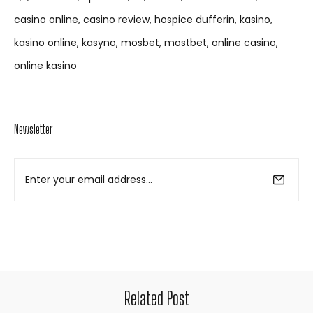
casino online
casino review
hospice dufferin
kasino
kasino online
kasyno
mosbet
mostbet
online casino
online kasino
Newsletter
Related Post