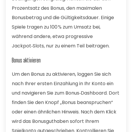
Prozentsatz des Bonus, den maximalen
Bonusbetrag und die Gültigkeitsdauer. Einige
Spiele tragen zu 100 % zum Umsatz bei,
während andere, etwa progressive
Jackpot‑Slots, nur zu einem Teil beitragen.
Bonus aktivieren
Um den Bonus zu aktivieren, loggen Sie sich
nach Ihrer ersten Einzahlung in Ihr Konto ein
und navigieren Sie zum Bonus‑Dashboard. Dort
finden Sie den Knopf „Bonus beanspruchen“
oder einen ähnlichen Hinweis. Nach dem Klick
wird das Bonusguthaben sofort Ihrem
Spielkonto gutgeschrieben. Kontrollieren Sie