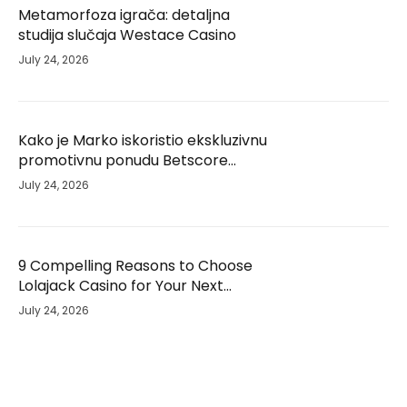
Metamorfoza igrača: detaljna
studija slučaja Westace Casino
July 24, 2026
Kako je Marko iskoristio ekskluzivnu
promotivnu ponudu Betscore
Casino i unaprijedio svoje iskustvo –
July 24, 2026
studija slučaja
9 Compelling Reasons to Choose
Lolajack Casino for Your Next
Gaming Adventure
July 24, 2026