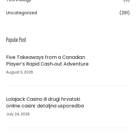
Uncategorized
(291)
Popular Post
Five Takeaways from a Canadian
Player’s Rapid Cash‑out Adventure
August 3, 2026
Lolajack Casino ili drugi hrvatski
online casini: detaljna usporedba
July 24, 2026