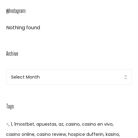
@Instagram
Nothing found
Archive
Tags
-
1
1mostbet
apuestas
az
casino
casino en vivo
casino online
casino review
hospice dufferin
kasino