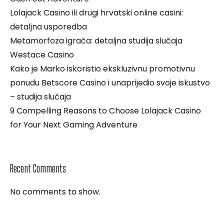
Lolajack Casino ili drugi hrvatski online casini:
detaljna usporedba
Metamorfoza igrača: detaljna studija slučaja
Westace Casino
Kako je Marko iskoristio ekskluzivnu promotivnu
ponudu Betscore Casino i unaprijedio svoje iskustvo
– studija slučaja
9 Compelling Reasons to Choose Lolajack Casino
for Your Next Gaming Adventure
Recent Comments
No comments to show.