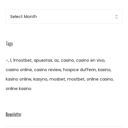
Tags
-
1
1mostbet
apuestas
az
casino
casino en vivo
casino online
casino review
hospice dufferin
kasino
kasino online
kasyno
mosbet
mostbet
online casino
online kasino
Newsletter