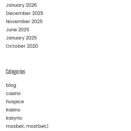
January 2026
December 2025
November 2025
June 2025
January 2025
October 2020
Categories
blog
casino
hospice
kasino
kasyno
mosbet, mostbet,1