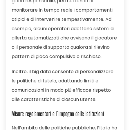
gioco responsabile, permettendo di
monitorare in tempo reale i comportamenti
atipici e di intervenire tempestivamente. Ad
esempio, alcuni operatori adottano sistemi di
allerta automatizzati che avvisano il giocatore
o il personale di supporto qualora si rilevino
pattern di gioco compulsivo o rischioso.
Inoltre, il big data consente di personalizzare
le politiche di tutela, adattando limiti e
comunicazioni in modo più efficace rispetto
alle caratteristiche di ciascun utente.
Misure regolamentari e l’impegno delle istituzioni
Nell’ambito delle politiche pubbliche, l’Italia ha