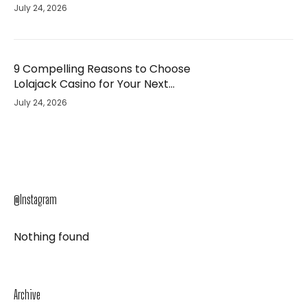
Casino i unaprijedio svoje iskustvo –
July 24, 2026
studija slučaja
9 Compelling Reasons to Choose
Lolajack Casino for Your Next
Gaming Adventure
July 24, 2026
@Instagram
Nothing found
Archive