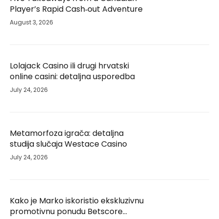
Player’s Rapid Cash‑out Adventure
August 3, 2026
Lolajack Casino ili drugi hrvatski
online casini: detaljna usporedba
July 24, 2026
Metamorfoza igrača: detaljna
studija slučaja Westace Casino
July 24, 2026
Kako je Marko iskoristio ekskluzivnu
promotivnu ponudu Betscore