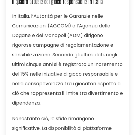
Il quadro attuale del gioco responsabile in Italia
In Italia, l’Autorità per le Garanzie nelle
Comunicazioni (AGCOM) e l’Agenzia delle
Dogane e dei Monopoli (ADM) dirigono
rigorose campagne di regolamentazione e
sensibilizzazione. Secondo gli ultimi dati, negli
ultimi cinque anni si è registrato un incremento
del 15% nelle iniziative di gioco responsabile e
nella consapevolezza tra i giocatori rispetto a
ciò che rappresenta il limite tra divertimento e
dipendenza.
Nonostante ciò, le sfide rimangono
significative. La disponibilità di piattaforme