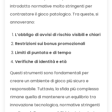
introdotto normative molto stringenti per
contrastare il gioco patologico. Tra queste, si
annoverano:
L’obbligo di avvisi di rischio visibili e chiari
Restrizioni sui bonus promozionali
Limiti di puntata e di tempo
Verifiche di identità e età
Questi strumenti sono fondamentali per
creare un ambiente di gioco più sicuro e
responsabile. Tuttavia, la sfida più complessa
rimane quella di mantenere un equilibrio tra
innovazione tecnologica, normative stringenti