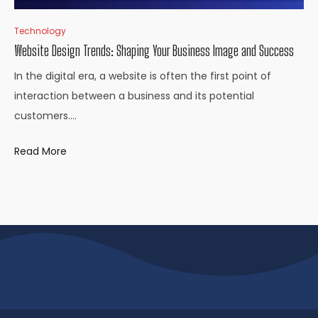
Technology
Website Design Trends: Shaping Your Business Image and Success
In the digital era, a website is often the first point of
interaction between a business and its potential
customers.…
Read More