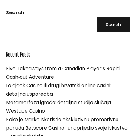
Search
Search
Recent Posts
Five Takeaways from a Canadian Player’s Rapid
Cash‑out Adventure
Lolajack Casino ili drugi hrvatski online casini:
detaljna usporedba
Metamorfoza igrača: detaljna studija slučaja
Westace Casino
Kako je Marko iskoristio ekskluzivnu promotivnu
ponudu Betscore Casino i unaprijedio svoje iskustvo