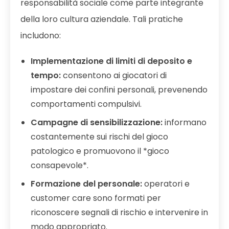
responsabilità sociale come parte integrante
della loro cultura aziendale. Tali pratiche
includono:
Implementazione di limiti di deposito e
tempo:
consentono ai giocatori di
impostare dei confini personali, prevenendo
comportamenti compulsivi.
Campagne di sensibilizzazione:
informano
costantemente sui rischi del gioco
patologico e promuovono il *gioco
consapevole*.
Formazione del personale:
operatori e
customer care sono formati per
riconoscere segnali di rischio e intervenire in
modo appropriato.