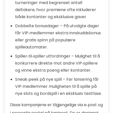
turneringer med begrenset antall
deltakere, hvor premiene ofte inkluderer
både kontanter og eksklusive gaver.
Dobbelte bonusdager – På utvalgte dager
får VIP‑medlemmer ekstra innskuddsbonus
eller gratis spinn på populære
spilleautomater.
Spiller‑til‑spiller utfordringer – Mulighet til å
konkurrere direkte mot andre VIP‑spillere
og vinne ekstra poeng eller kontanter.
Sneak‑peek på nye spill – Før lansering får
VIP‑medlemmer muligheten til å spille på
nye slots og bordspill i en eksklusiv testfase.
Disse kampanjene er tilgjengelige via e‑post og
i personlig portal på kasinoet. De er designet