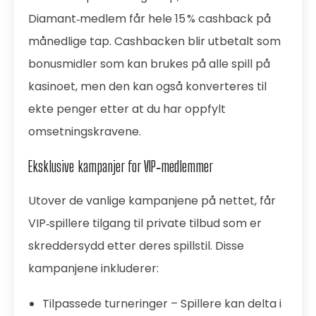
Diamant‑medlem får hele 15 % cashback på
månedlige tap. Cashbacken blir utbetalt som
bonusmidler som kan brukes på alle spill på
kasinoet, men den kan også konverteres til
ekte penger etter at du har oppfylt
omsetningskravene.
Eksklusive kampanjer for VIP‑medlemmer
Utover de vanlige kampanjene på nettet, får
VIP‑spillere tilgang til private tilbud som er
skreddersydd etter deres spillstil. Disse
kampanjene inkluderer:
Tilpassede turneringer – Spillere kan delta i