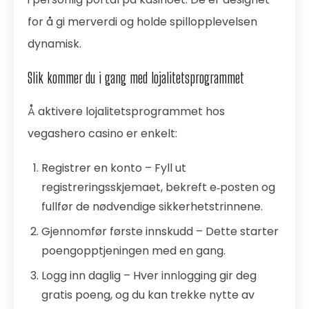
for å gi merverdi og holde spillopplevelsen
dynamisk.
Slik kommer du i gang med lojalitetsprogrammet
Å aktivere lojalitetsprogrammet hos
vegashero casino er enkelt:
Registrer en konto – Fyll ut
registreringsskjemaet, bekreft e‑posten og
fullfør de nødvendige sikkerhetstrinnene.
Gjennomfør første innskudd – Dette starter
poengopptjeningen med en gang.
Logg inn daglig – Hver innlogging gir deg
gratis poeng, og du kan trekke nytte av