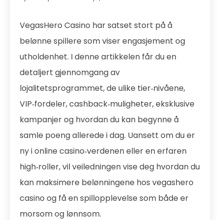
VegasHero Casino
har satset stort på å
belønne spillere som viser engasjement og
utholdenhet. I denne artikkelen får du en
detaljert gjennomgang av
lojalitetsprogrammet, de ulike tier‑nivåene,
VIP‑fordeler, cashback‑muligheter, eksklusive
kampanjer og hvordan du kan begynne å
samle poeng allerede i dag. Uansett om du er
ny i online casino‑verdenen eller en erfaren
high‑roller, vil veiledningen vise deg hvordan du
kan maksimere belønningene hos vegashero
casino og få en spillopplevelse som både er
morsom og lønnsom.