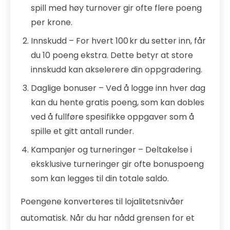
spill med høy turnover gir ofte flere poeng
per krone.
Innskudd – For hvert 100 kr du setter inn, får
du 10 poeng ekstra. Dette betyr at store
innskudd kan akselerere din oppgradering.
Daglige bonuser – Ved å logge inn hver dag
kan du hente gratis poeng, som kan dobles
ved å fullføre spesifikke oppgaver som å
spille et gitt antall runder.
Kampanjer og turneringer – Deltakelse i
eksklusive turneringer gir ofte bonuspoeng
som kan legges til din totale saldo.
Poengene konverteres til lojalitetsnivåer
automatisk. Når du har nådd grensen for et