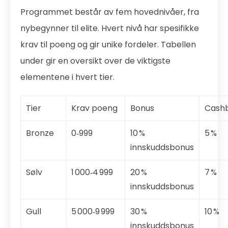
Programmet består av fem hovednivåer, fra
nybegynner til elite. Hvert nivå har spesifikke
krav til poeng og gir unike fordeler. Tabellen
under gir en oversikt over de viktigste
elementene i hvert tier.
Tier
Krav poeng
Bonus
Cash
Bronze
0‑999
10 %
5 %
innskuddsbonus
Sølv
1 000‑4 999
20 %
7 %
innskuddsbonus
Gull
5 000‑9 999
30 %
10 %
innskuddsbonus