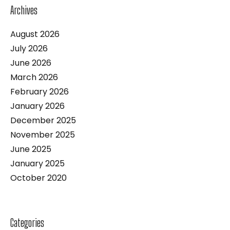
Archives
August 2026
July 2026
June 2026
March 2026
February 2026
January 2026
December 2025
November 2025
June 2025
January 2025
October 2020
Categories