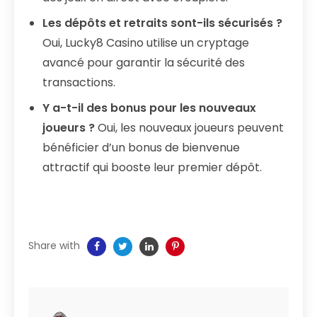
Les dépôts et retraits sont-ils sécurisés ?
Oui, Lucky8 Casino utilise un cryptage
avancé pour garantir la sécurité des
transactions.
Y a-t-il des bonus pour les nouveaux
joueurs ?
Oui, les nouveaux joueurs peuvent
bénéficier d’un bonus de bienvenue
attractif qui booste leur premier dépôt.
Share with