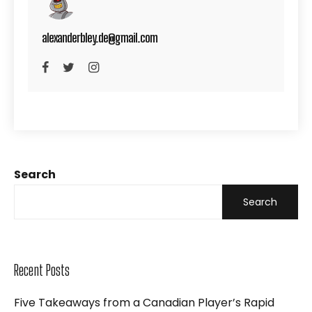
alexanderbley.de@gmail.com
Search
Search
Recent Posts
Five Takeaways from a Canadian Player’s Rapid