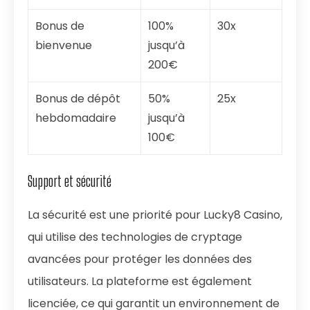
Bonus de
100%
30x
bienvenue
jusqu’à
200€
Bonus de dépôt
50%
25x
hebdomadaire
jusqu’à
100€
Support et sécurité
La sécurité est une priorité pour Lucky8 Casino,
qui utilise des technologies de cryptage
avancées pour protéger les données des
utilisateurs. La plateforme est également
licenciée, ce qui garantit un environnement de