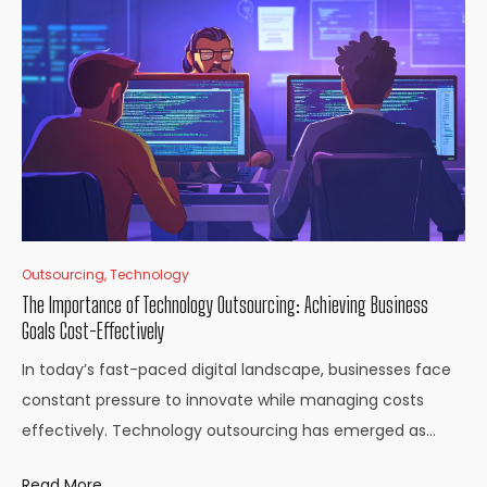
Outsourcing
,
Technology
The Importance of Technology Outsourcing: Achieving Business
Goals Cost-Effectively
In today’s fast-paced digital landscape, businesses face
constant pressure to innovate while managing costs
effectively. Technology outsourcing has emerged as…
Read More