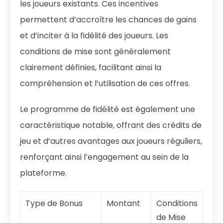
les joueurs existants. Ces incentives
permettent d’accroître les chances de gains
et d’inciter à la fidélité des joueurs. Les
conditions de mise sont généralement
clairement définies, facilitant ainsi la
compréhension et l’utilisation de ces offres.
Le programme de fidélité est également une
caractéristique notable, offrant des crédits de
jeu et d’autres avantages aux joueurs réguliers,
renforçant ainsi l’engagement au sein de la
plateforme.
Type de Bonus
Montant
Conditions
de Mise