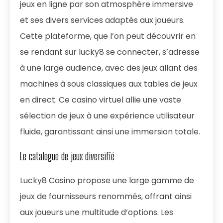
jeux en ligne par son atmosphère immersive
et ses divers services adaptés aux joueurs.
Cette plateforme, que l’on peut découvrir en
se rendant sur
lucky8 se connecter
, s’adresse
à une large audience, avec des jeux allant des
machines à sous classiques aux tables de jeux
en direct. Ce casino virtuel allie une vaste
sélection de jeux à une expérience utilisateur
fluide, garantissant ainsi une immersion totale.
Le catalogue de jeux diversifié
Lucky8 Casino propose une large gamme de
jeux de fournisseurs renommés, offrant ainsi
aux joueurs une multitude d’options. Les