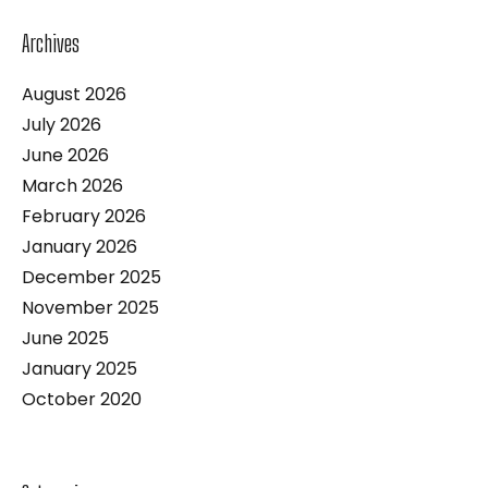
Archives
August 2026
July 2026
June 2026
March 2026
February 2026
January 2026
December 2025
November 2025
June 2025
January 2025
October 2020