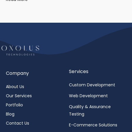
Services
Company
Custom Development
About Us
Our Services
Web Development
Portfolio
Quality & Assurance
Blog
Testing
Contact Us
E-Commerce Solutions