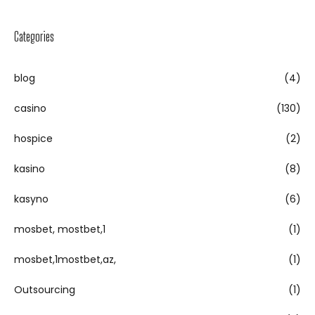
Categories
blog
(4)
casino
(130)
hospice
(2)
kasino
(8)
kasyno
(6)
mosbet, mostbet,1
(1)
mosbet,1mostbet,az,
(1)
Outsourcing
(1)