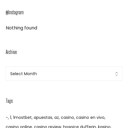
@Instagram
Nothing found
Archive
Tags
-
1
1mostbet
apuestas
az
casino
casino en vivo
casino online
casino review
hospice dufferin
kasino