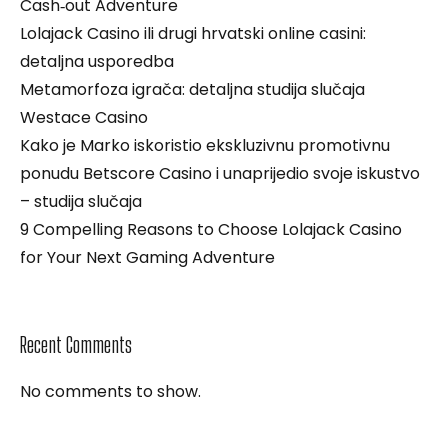
Cash‑out Adventure
Lolajack Casino ili drugi hrvatski online casini:
detaljna usporedba
Metamorfoza igrača: detaljna studija slučaja
Westace Casino
Kako je Marko iskoristio ekskluzivnu promotivnu
ponudu Betscore Casino i unaprijedio svoje iskustvo
– studija slučaja
9 Compelling Reasons to Choose Lolajack Casino
for Your Next Gaming Adventure
Recent Comments
No comments to show.