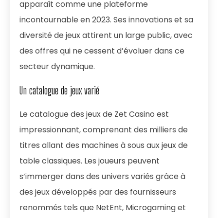
apparaît comme une plateforme
incontournable en 2023. Ses innovations et sa
diversité de jeux attirent un large public, avec
des offres qui ne cessent d’évoluer dans ce
secteur dynamique.
Un catalogue de jeux varié
Le catalogue des jeux de Zet Casino est
impressionnant, comprenant des milliers de
titres allant des machines à sous aux jeux de
table classiques. Les joueurs peuvent
s’immerger dans des univers variés grâce à
des jeux développés par des fournisseurs
renommés tels que NetEnt, Microgaming et