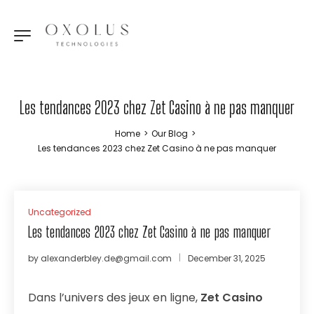
Les tendances 2023 chez Zet Casino à ne pas manquer
Home
>
Our Blog
>
Les tendances 2023 chez Zet Casino à ne pas manquer
Uncategorized
Les tendances 2023 chez Zet Casino à ne pas manquer
by
alexanderbley.de@gmail.com
December 31, 2025
Dans l’univers des jeux en ligne,
Zet Casino