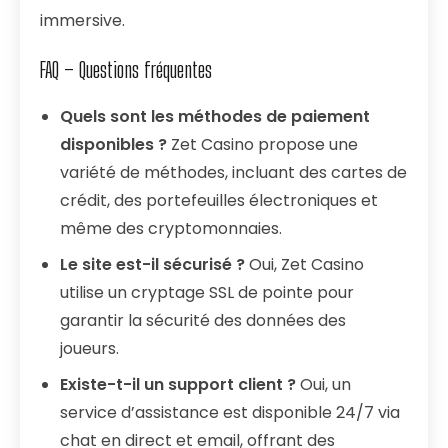
immersive.
FAQ – Questions fréquentes
Quels sont les méthodes de paiement
disponibles ?
Zet Casino propose une
variété de méthodes, incluant des cartes de
crédit, des portefeuilles électroniques et
même des cryptomonnaies.
Le site est-il sécurisé ?
Oui, Zet Casino
utilise un cryptage SSL de pointe pour
garantir la sécurité des données des
joueurs.
Existe-t-il un support client ?
Oui, un
service d’assistance est disponible 24/7 via
chat en direct et email, offrant des