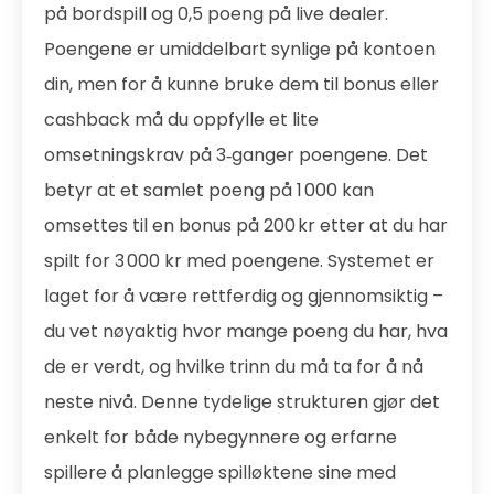
på bordspill og 0,5 poeng på live dealer.
Poengene er umiddelbart synlige på kontoen
din, men for å kunne bruke dem til bonus eller
cashback må du oppfylle et lite
omsetningskrav på 3‑ganger poengene. Det
betyr at et samlet poeng på 1 000 kan
omsettes til en bonus på 200 kr etter at du har
spilt for 3 000 kr med poengene. Systemet er
laget for å være rettferdig og gjennomsiktig –
du vet nøyaktig hvor mange poeng du har, hva
de er verdt, og hvilke trinn du må ta for å nå
neste nivå. Denne tydelige strukturen gjør det
enkelt for både nybegynnere og erfarne
spillere å planlegge spilløktene sine med