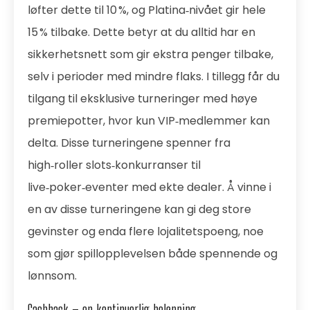
løfter dette til 10 %, og Platina‑nivået gir hele
15 % tilbake. Dette betyr at du alltid har en
sikkerhetsnett som gir ekstra penger tilbake,
selv i perioder med mindre flaks. I tillegg får du
tilgang til eksklusive turneringer med høye
premiepotter, hvor kun VIP‑medlemmer kan
delta. Disse turneringene spenner fra
high‑roller slots‑konkurranser til
live‑poker‑eventer med ekte dealer. Å vinne i
en av disse turneringene kan gi deg store
gevinster og enda flere lojalitetspoeng, noe
som gjør spillopplevelsen både spennende og
lønnsom.
Cashback – en kontinuerlig belønning