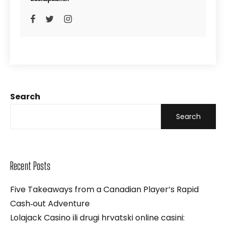
Search
Search
Recent Posts
Five Takeaways from a Canadian Player’s Rapid
Cash‑out Adventure
Lolajack Casino ili drugi hrvatski online casini: