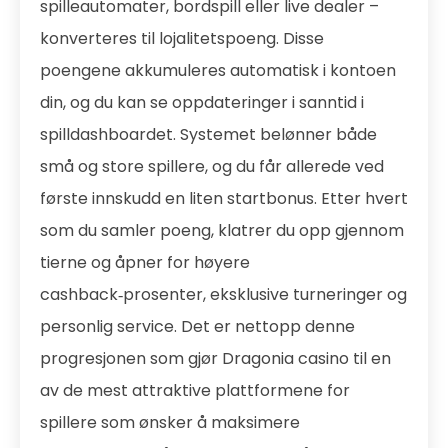
spilleautomater, bordspill eller live dealer –
konverteres til lojalitetspoeng. Disse
poengene akkumuleres automatisk i kontoen
din, og du kan se oppdateringer i sanntid i
spilldashboardet. Systemet belønner både
små og store spillere, og du får allerede ved
første innskudd en liten startbonus. Etter hvert
som du samler poeng, klatrer du opp gjennom
tierne og åpner for høyere
cashback‑prosenter, eksklusive turneringer og
personlig service. Det er nettopp denne
progresjonen som gjør Dragonia casino til en
av de mest attraktive plattformene for
spillere som ønsker å maksimere