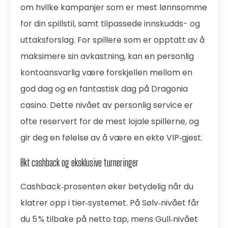
om hvilke kampanjer som er mest lønnsomme
for din spillstil, samt tilpassede innskudds- og
uttaksforslag. For spillere som er opptatt av å
maksimere sin avkastning, kan en personlig
kontoansvarlig være forskjellen mellom en
god dag og en fantastisk dag på Dragonia
casino. Dette nivået av personlig service er
ofte reservert for de mest lojale spillerne, og
gir deg en følelse av å være en ekte VIP‑gjest.
Økt cashback og eksklusive turneringer
Cashback‑prosenten øker betydelig når du
klatrer opp i tier‑systemet. På Sølv‑nivået får
du 5 % tilbake på netto tap, mens Gull‑nivået