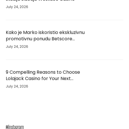
July 24, 2026
Kako je Marko iskoristio ekskluzivnu
promotivnu ponudu Betscore
Casino i unaprijedio svoje iskustvo –
July 24, 2026
studija slučaja
9 Compelling Reasons to Choose
Lolajack Casino for Your Next
Gaming Adventure
July 24, 2026
@Instagram