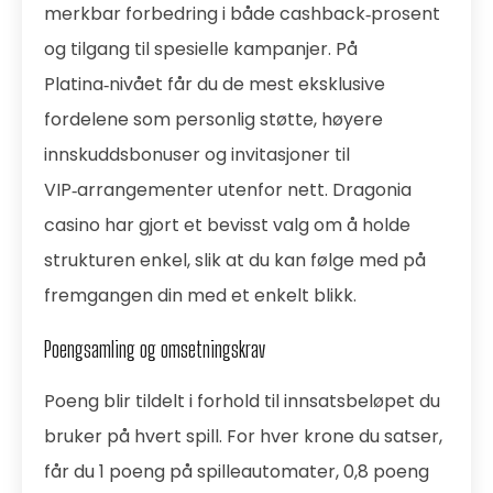
merkbar forbedring i både cashback‑prosent
og tilgang til spesielle kampanjer. På
Platina‑nivået får du de mest eksklusive
fordelene som personlig støtte, høyere
innskuddsbonuser og invitasjoner til
VIP‑arrangementer utenfor nett. Dragonia
casino har gjort et bevisst valg om å holde
strukturen enkel, slik at du kan følge med på
fremgangen din med et enkelt blikk.
Poengsamling og omsetningskrav
Poeng blir tildelt i forhold til innsatsbeløpet du
bruker på hvert spill. For hver krone du satser,
får du 1 poeng på spilleautomater, 0,8 poeng