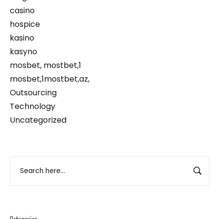
casino
hospice
kasino
kasyno
mosbet, mostbet,1
mosbet,1mostbet,az,
Outsourcing
Technology
Uncategorized