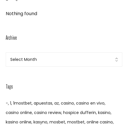
Nothing found
Archive
Tags
-
1
1mostbet
apuestas
az
casino
casino en vivo
casino online
casino review
hospice dufferin
kasino
kasino online
kasyno
mosbet
mostbet
online casino