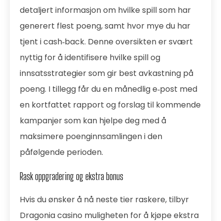
detaljert informasjon om hvilke spill som har
generert flest poeng, samt hvor mye du har
tjent i cash‑back. Denne oversikten er svært
nyttig for å identifisere hvilke spill og
innsatsstrategier som gir best avkastning på
poeng. I tillegg får du en månedlig e‑post med
en kortfattet rapport og forslag til kommende
kampanjer som kan hjelpe deg med å
maksimere poenginnsamlingen i den
påfølgende perioden.
Rask oppgradering og ekstra bonus
Hvis du ønsker å nå neste tier raskere, tilbyr
Dragonia casino muligheten for å kjøpe ekstra