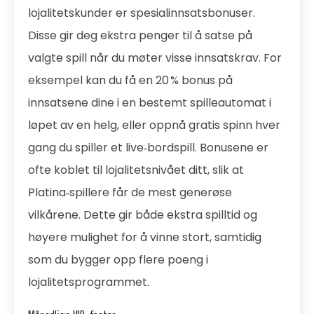
lojalitetskunder er spesialinnsatsbonuser.
Disse gir deg ekstra penger til å satse på
valgte spill når du møter visse innsatskrav. For
eksempel kan du få en 20 % bonus på
innsatsene dine i en bestemt spilleautomat i
løpet av en helg, eller oppnå gratis spinn hver
gang du spiller et live‑bordspill. Bonusene er
ofte koblet til lojalitetsnivået ditt, slik at
Platina‑spillere får de mest generøse
vilkårene. Dette gir både ekstra spilltid og
høyere mulighet for å vinne stort, samtidig
som du bygger opp flere poeng i
lojalitetsprogrammet.