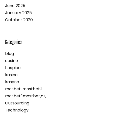
June 2025
January 2025
October 2020
Categories
blog
casino
hospice
kasino
kasyno
mosbet, mostbet,1
mosbet,1mostbet,az,
Outsourcing
Technology