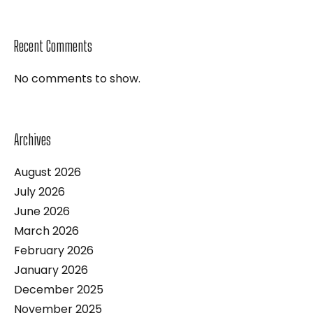
Recent Comments
No comments to show.
Archives
August 2026
July 2026
June 2026
March 2026
February 2026
January 2026
December 2025
November 2025