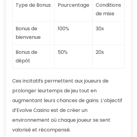
Type de Bonus
Pourcentage
Conditions
de mise
Bonus de
100%
30x
bienvenue
Bonus de
50%
20x
dépôt
Ces incitatifs permettent aux joueurs de
prolonger leurtemps de jeu tout en
augmentant leurs chances de gains. L’objectif
d’Evolve Casino est de créer un
environnement où chaque joueur se sent
valorisé et récompensé.