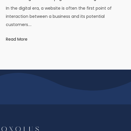
In the digital era, a website is often the first point of
interaction between a business and its potential
customers.…
Read More