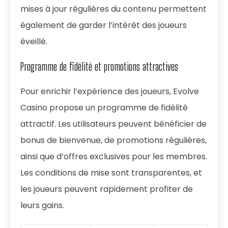
mises à jour régulières du contenu permettent
également de garder l’intérêt des joueurs
éveillé.
Programme de fidélité et promotions attractives
Pour enrichir l’expérience des joueurs, Evolve
Casino propose un programme de fidélité
attractif. Les utilisateurs peuvent bénéficier de
bonus de bienvenue, de promotions régulières,
ainsi que d’offres exclusives pour les membres.
Les conditions de mise sont transparentes, et
les joueurs peuvent rapidement profiter de
leurs gains.