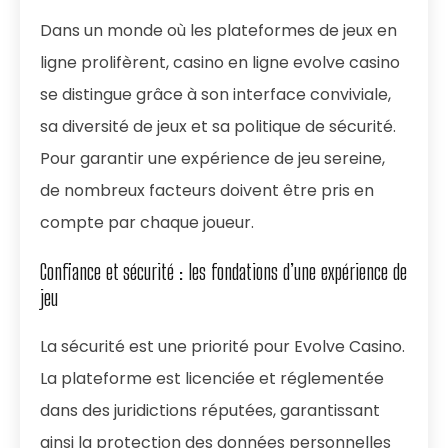
Dans un monde où les plateformes de jeux en
ligne prolifèrent,
casino en ligne evolve casino
se distingue grâce à son interface conviviale,
sa diversité de jeux et sa politique de sécurité.
Pour garantir une expérience de jeu sereine,
de nombreux facteurs doivent être pris en
compte par chaque joueur.
Confiance et sécurité : les fondations d’une expérience de
jeu
La sécurité est une priorité pour Evolve Casino.
La plateforme est licenciée et réglementée
dans des juridictions réputées, garantissant
ainsi la protection des données personnelles