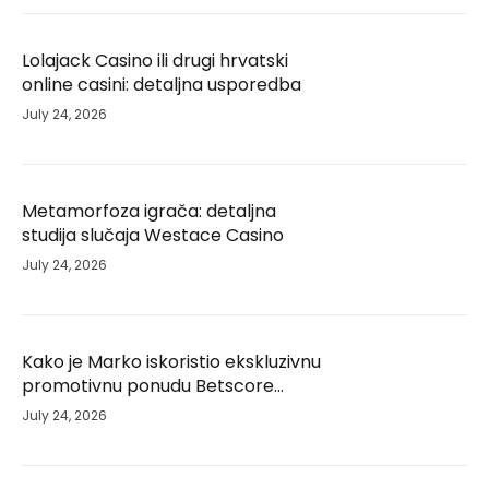
Lolajack Casino ili drugi hrvatski
online casini: detaljna usporedba
July 24, 2026
Metamorfoza igrača: detaljna
studija slučaja Westace Casino
July 24, 2026
Kako je Marko iskoristio ekskluzivnu
promotivnu ponudu Betscore
Casino i unaprijedio svoje iskustvo –
July 24, 2026
studija slučaja