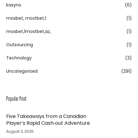
kasyno
(6)
mosbet, mostbet,1
(1)
mosbet,1mostbet,az,
(1)
Outsourcing
(1)
Technology
(3)
Uncategorized
(291)
Popular Post
Five Takeaways from a Canadian
Player’s Rapid Cash‑out Adventure
August 3, 2026