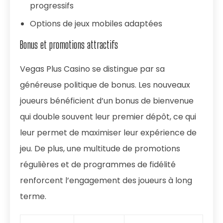
progressifs
Options de jeux mobiles adaptées
Bonus et promotions attractifs
Vegas Plus Casino se distingue par sa
généreuse politique de bonus. Les nouveaux
joueurs bénéficient d’un bonus de bienvenue
qui double souvent leur premier dépôt, ce qui
leur permet de maximiser leur expérience de
jeu. De plus, une multitude de promotions
régulières et de programmes de fidélité
renforcent l’engagement des joueurs à long
terme.