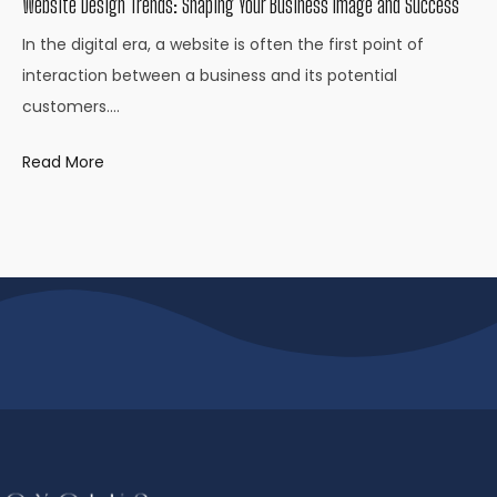
Website Design Trends: Shaping Your Business Image and Success
In the digital era, a website is often the first point of
interaction between a business and its potential
customers.…
Read More