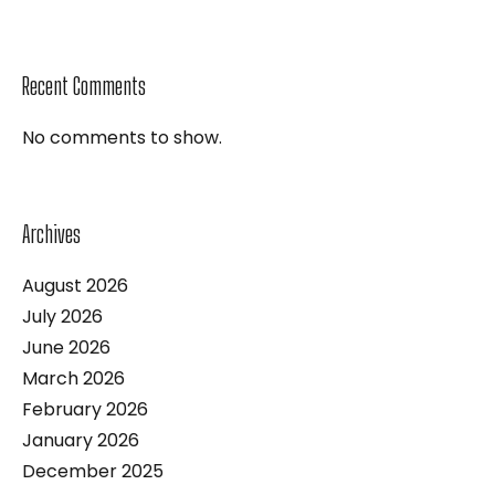
Recent Comments
No comments to show.
Archives
August 2026
July 2026
June 2026
March 2026
February 2026
January 2026
December 2025