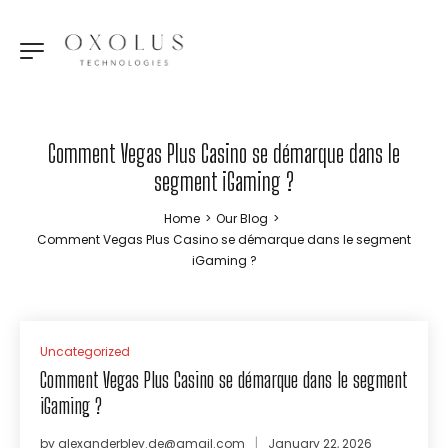
Comment Vegas Plus Casino se démarque dans le
segment iGaming ?
Home
>
Our Blog
>
Comment Vegas Plus Casino se démarque dans le segment
iGaming ?
Uncategorized
Comment Vegas Plus Casino se démarque dans le segment
iGaming ?
by
alexanderbley.de@gmail.com
January 22, 2026