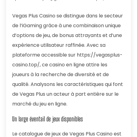
Vegas Plus Casino se distingue dans le secteur
de l’iGaming grâce à une combinaison unique
d’options de jeu, de bonus attrayants et d’une
expérience utilisateur raffinée. Avec sa
plateforme accessible sur
https://vegasplus-
casino.top/
, ce casino en ligne attire les
joueurs à la recherche de diversité et de
qualité. Analysons les caractéristiques qui font
de Vegas Plus un acteur à part entière sur le
marché du jeu en ligne.
Un large éventail de jeux disponibles
Le catalogue de jeux de Vegas Plus Casino est