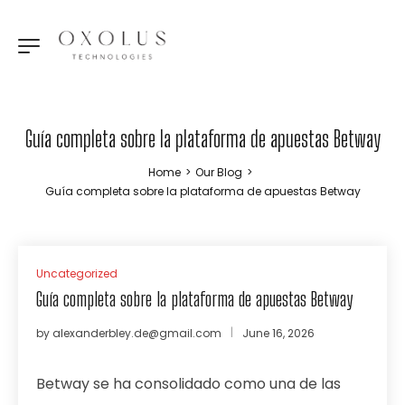
Guía completa sobre la plataforma de apuestas Betway
Home
>
Our Blog
>
Guía completa sobre la plataforma de apuestas Betway
Uncategorized
Guía completa sobre la plataforma de apuestas Betway
by
alexanderbley.de@gmail.com
June 16, 2026
Betway se ha consolidado como una de las