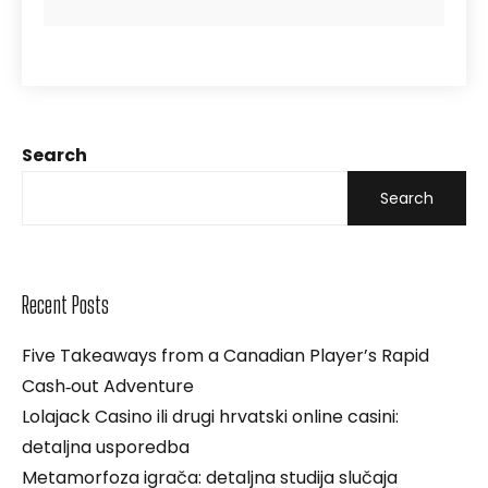
Search
Search
Recent Posts
Five Takeaways from a Canadian Player’s Rapid
Cash‑out Adventure
Lolajack Casino ili drugi hrvatski online casini:
detaljna usporedba
Metamorfoza igrača: detaljna studija slučaja