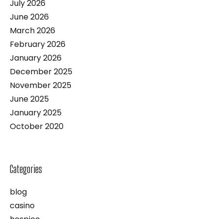
July 2026
June 2026
March 2026
February 2026
January 2026
December 2025
November 2025
June 2025
January 2025
October 2020
Categories
blog
casino