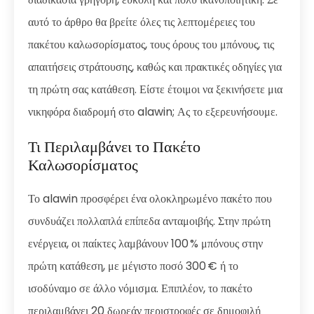
αυτό το άρθρο θα βρείτε όλες τις λεπτομέρειες του
πακέτου καλωσορίσματος, τους όρους του μπόνους, τις
απαιτήσεις στράτουσης, καθώς και πρακτικές οδηγίες για
τη πρώτη σας κατάθεση. Είστε έτοιμοι να ξεκινήσετε μια
νικηφόρα διαδρομή στο alawin; Ας το εξερευνήσουμε.
Τι Περιλαμβάνει το Πακέτο
Καλωσορίσματος
Το alawin προσφέρει ένα ολοκληρωμένο πακέτο που
συνδυάζει πολλαπλά επίπεδα ανταμοιβής. Στην πρώτη
ενέργεια, οι παίκτες λαμβάνουν 100 % μπόνους στην
πρώτη κατάθεση, με μέγιστο ποσό 300 € ή το
ισοδύναμο σε άλλο νόμισμα. Επιπλέον, το πακέτο
περιλαμβάνει 20 δωρεάν περιστροφές σε δημοφιλή