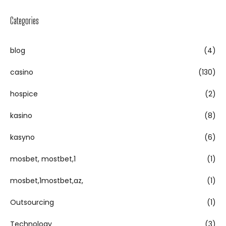
Categories
blog
(4)
casino
(130)
hospice
(2)
kasino
(8)
kasyno
(6)
mosbet, mostbet,1
(1)
mosbet,1mostbet,az,
(1)
Outsourcing
(1)
Technology
(3)