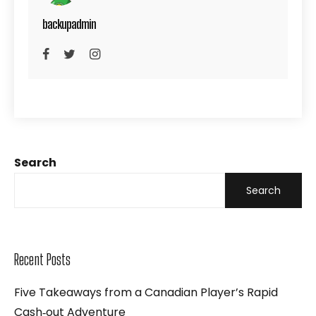
backupadmin
Search
Search
Recent Posts
Five Takeaways from a Canadian Player’s Rapid
Cash‑out Adventure