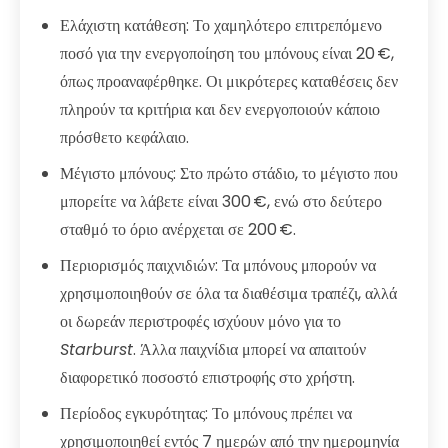
Ελάχιστη κατάθεση: Το χαμηλότερο επιτρεπόμενο
ποσό για την ενεργοποίηση του μπόνους είναι 20 €,
όπως προαναφέρθηκε. Οι μικρότερες καταθέσεις δεν
πληρούν τα κριτήρια και δεν ενεργοποιούν κάποιο
πρόσθετο κεφάλαιο.
Μέγιστο μπόνους: Στο πρώτο στάδιο, το μέγιστο που
μπορείτε να λάβετε είναι 300 €, ενώ στο δεύτερο
σταθμό το όριο ανέρχεται σε 200 €.
Περιορισμός παιχνιδιών: Τα μπόνους μπορούν να
χρησιμοποιηθούν σε όλα τα διαθέσιμα τραπέζι, αλλά
οι δωρεάν περιστροφές ισχύουν μόνο για το
Starburst
. Άλλα παιχνίδια μπορεί να απαιτούν
διαφορετικό ποσοστό επιστροφής στο χρήστη.
Περίοδος εγκυρότητας: Το μπόνους πρέπει να
χρησιμοποιηθεί εντός 7 ημερών από την ημερομηνία