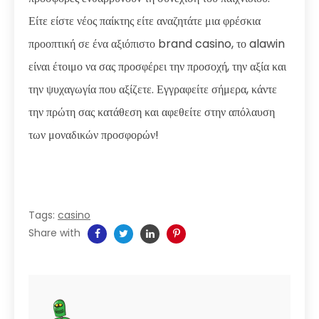
Είτε είστε νέος παίκτης είτε αναζητάτε μια φρέσκια
προοπτική σε ένα αξιόπιστο brand casino, το alawin
είναι έτοιμο να σας προσφέρει την προσοχή, την αξία και
την ψυχαγωγία που αξίζετε. Εγγραφείτε σήμερα, κάντε
την πρώτη σας κατάθεση και αφεθείτε στην απόλαυση
των μοναδικών προσφορών!
Tags:
casino
Share with