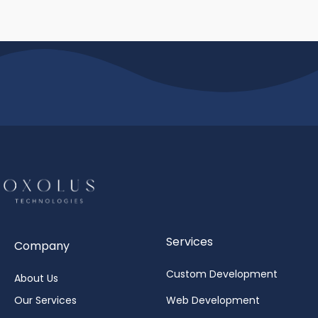
Services
Company
Custom Development
About Us
Our Services
Web Development