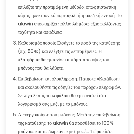
επιλέξτε την προτιμώμενη μέθοδο, όπως πιστωτική
κάρτα, ηλεκτρονικό πορτοφόλι ή τραπεζική εντολή. Το
alawin υποστηρίζει πολλαπλά μέσα, εξασφαλίζοντας
ταχύτητα και ασφάλεια.
Καθορισμός ποσού: Εισάγετε το ποσό της κατάθεσης
(π.χ. 50 €) και ελέγξτε τις λεπτομέρειες. Η
πλατφόρμα θα εμφανίσει αυτόματα το ύψος του
μπόνους που θα λάβετε.
Επιβεβαίωση και ολοκλήρωση: Πατήστε «Κατάθεση»
και ακολουθήστε τις οδηγίες του παρόχου πληρωμών.
Σε λίγα λεπτά, το κεφάλαιο θα εμφανιστεί στο
λογαριασμό σας μαζί με το μπόνους.
Α ενεργοποίηση του μπόνους: Μετά την επιβεβαίωση
της κατάθεσης, το alawin θα προσθέσει το 100 %
μπόνους και τις δωρεάν περιστροφές. Τώρα είστε