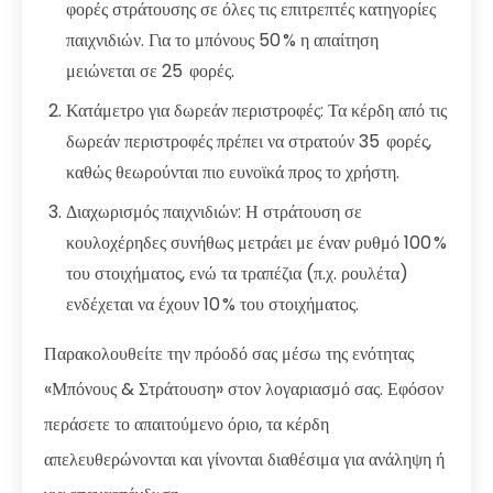
φορές στράτουσης σε όλες τις επιτρεπτές κατηγορίες
παιχνιδιών. Για το μπόνους 50 % η απαίτηση
μειώνεται σε 25 φορές.
Κατάμετρο για δωρεάν περιστροφές: Τα κέρδη από τις
δωρεάν περιστροφές πρέπει να στρατούν 35 φορές,
καθώς θεωρούνται πιο ευνοϊκά προς το χρήστη.
Διαχωρισμός παιχνιδιών: Η στράτουση σε
κουλοχέρηδες συνήθως μετράει με έναν ρυθμό 100 %
του στοιχήματος, ενώ τα τραπέζια (π.χ. ρουλέτα)
ενδέχεται να έχουν 10 % του στοιχήματος.
Παρακολουθείτε την πρόοδό σας μέσω της ενότητας
«Μπόνους & Στράτουση» στον λογαριασμό σας. Εφόσον
περάσετε το απαιτούμενο όριο, τα κέρδη
απελευθερώνονται και γίνονται διαθέσιμα για ανάληψη ή