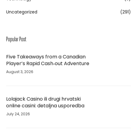
Uncategorized
(291)
Popular Post
Five Takeaways from a Canadian
Player’s Rapid Cash‑out Adventure
August 3, 2026
Lolajack Casino ili drugi hrvatski
online casini: detaljna usporedba
July 24, 2026