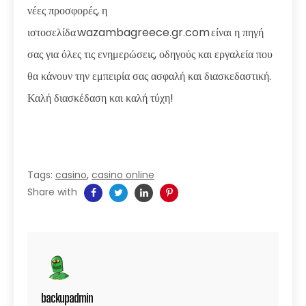
νέες προσφορές, η
ιστοσελίδα wazambagreece.gr.com είναι η πηγή
σας για όλες τις ενημερώσεις, οδηγούς και εργαλεία που
θα κάνουν την εμπειρία σας ασφαλή και διασκεδαστική.
Καλή διασκέδαση και καλή τύχη!
Tags:
casino
,
casino online
Share with
backupadmin