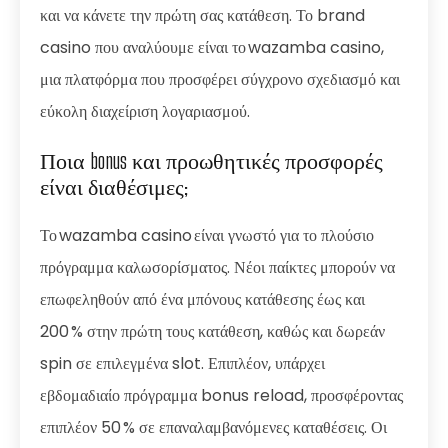
και να κάνετε την πρώτη σας κατάθεση. Το brand
casino που αναλύουμε είναι το wazamba casino,
μια πλατφόρμα που προσφέρει σύγχρονο σχεδιασμό και
εύκολη διαχείριση λογαριασμού.
Ποια bonus και προωθητικές προσφορές
είναι διαθέσιμες;
Το wazamba casino είναι γνωστό για το πλούσιο
πρόγραμμα καλωσορίσματος. Νέοι παίκτες μπορούν να
επωφεληθούν από ένα μπόνους κατάθεσης έως και
200 % στην πρώτη τους κατάθεση, καθώς και δωρεάν
spin σε επιλεγμένα slot. Επιπλέον, υπάρχει
εβδομαδιαίο πρόγραμμα bonus reload, προσφέροντας
επιπλέον 50 % σε επαναλαμβανόμενες καταθέσεις. Οι