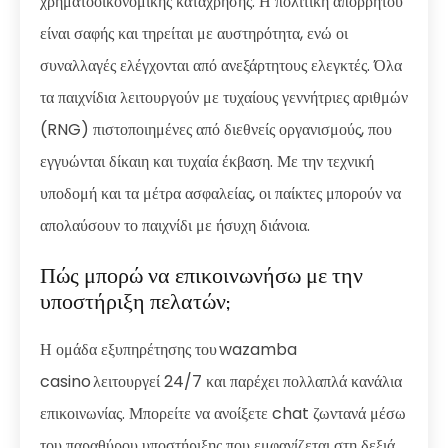
χρηματοοικονομικής κατάχρησης. Η πολιτική απορρήτου
είναι σαφής και τηρείται με αυστηρότητα, ενώ οι
συναλλαγές ελέγχονται από ανεξάρτητους ελεγκτές. Όλα
τα παιχνίδια λειτουργούν με τυχαίους γεννήτριες αριθμών
(RNG) πιστοποιημένες από διεθνείς οργανισμούς, που
εγγυώνται δίκαιη και τυχαία έκβαση. Με την τεχνική
υποδομή και τα μέτρα ασφαλείας, οι παίκτες μπορούν να
απολαύσουν το παιχνίδι με ήσυχη διάνοια.
Πώς μπορώ να επικοινωνήσω με την
υποστήριξη πελατών;
Η ομάδα εξυπηρέτησης του wazamba
casino λειτουργεί 24/7 και παρέχει πολλαπλά κανάλια
επικοινωνίας. Μπορείτε να ανοίξετε chat ζωντανά μέσω
του παραθύρου υποστήριξης που εμφανίζεται στη δεξιά