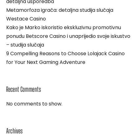
detaljna usporedba
Metamorfoza igrača: detaljna studija slučaja
Westace Casino
Kako je Marko iskoristio ekskluzivnu promotivnu
ponudu Betscore Casino i unaprijedio svoje iskustvo
– studija slučaja
9 Compelling Reasons to Choose Lolajack Casino
for Your Next Gaming Adventure
Recent Comments
No comments to show.
Archives