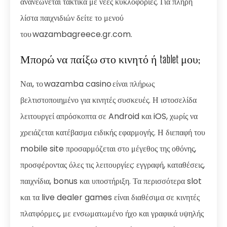
ανανεώνεται τακτικά με νέες κυκλοφορίες. Για πλήρη
λίστα παιχνιδιών δείτε το μενού
του wazambagreece.gr.com.
Μπορώ να παίξω στο κινητό ή tablet μου;
Ναι, το wazamba casino είναι πλήρως
βελτιστοποιημένο για κινητές συσκευές. Η ιστοσελίδα
λειτουργεί απρόσκοπτα σε Android και iOS, χωρίς να
χρειάζεται κατέβασμα ειδικής εφαρμογής. Η διεπαφή του
mobile site προσαρμόζεται στο μέγεθος της οθόνης,
προσφέροντας όλες τις λειτουργίες: εγγραφή, καταθέσεις,
παιχνίδια, bonus και υποστήριξη. Τα περισσότερα slot
και τα live dealer games είναι διαθέσιμα σε κινητές
πλατφόρμες, με ενσωματωμένο ήχο και γραφικά υψηλής