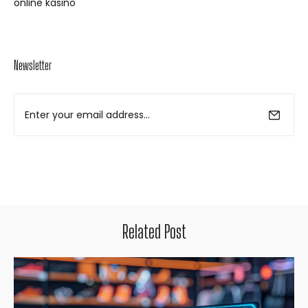
online kasino
Newsletter
Related Post