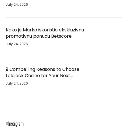
July 24, 2026
Kako je Marko iskoristio ekskluzivnu
promotivnu ponudu Betscore
Casino i unaprijedio svoje iskustvo –
July 24, 2026
studija slučaja
9 Compelling Reasons to Choose
Lolajack Casino for Your Next
Gaming Adventure
July 24, 2026
@Instagram