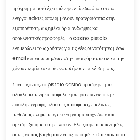
πρόγραμμα αυτό έχει διάφορα επίπεδα, όπου οι πιο
ενεργοί παίκτες απολαμβάνουν προτεραιότητα στην
εξυπηρέτηση, αυξημένα όρια ανάληψης και
αποκλειστικές προσφορές. Το casino pistolo
ενημερώνει τους χρήστες για τις νέες δυνατότητες μέσω
email και ειδοποιήσεων στην πλατφόρμα, ώστε να μην
χάνουν καμία ευκαιρία να αυξήσουν τα κέρδη τους.
Συνοψίζοντας, το pistolo casino προσφέρει μια
ολοκληρωμένη και ασφαλή εμπειρία παιχνιδιού, με
εύκολη εγγραφή, πλούσιες προσφορές, ευέλικτες
μεθόδους πληρωμών, εκτενή γκάμα παιχνιδιών και
άμεση εξυπηρέτηση πελατών. Ελπίζουμε οι απαντήσεις
αυτές να σας βοηθήσουν να αξιοποιήσετε στο έπακρο το