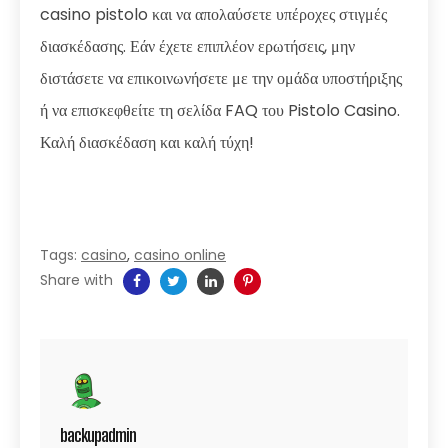
casino pistolo και να απολαύσετε υπέροχες στιγμές
διασκέδασης. Εάν έχετε επιπλέον ερωτήσεις, μην
διστάσετε να επικοινωνήσετε με την ομάδα υποστήριξης
ή να επισκεφθείτε τη σελίδα FAQ του Pistolo Casino.
Καλή διασκέδαση και καλή τύχη!
Tags:
casino
,
casino online
Share with
backupadmin