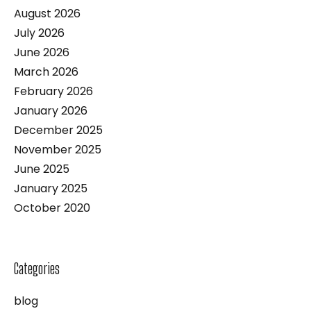
August 2026
July 2026
June 2026
March 2026
February 2026
January 2026
December 2025
November 2025
June 2025
January 2025
October 2020
Categories
blog