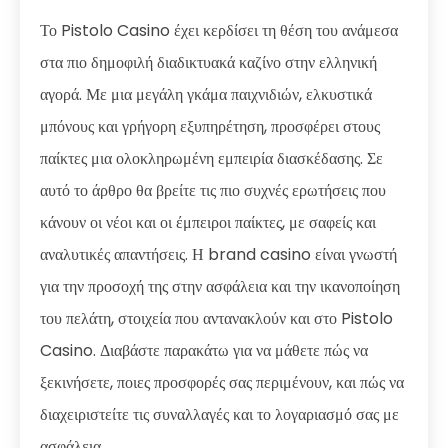
Το Pistolo Casino έχει κερδίσει τη θέση του ανάμεσα
στα πιο δημοφιλή διαδικτυακά καζίνο στην ελληνική
αγορά. Με μια μεγάλη γκάμα παιχνιδιών, ελκυστικά
μπόνους και γρήγορη εξυπηρέτηση, προσφέρει στους
παίκτες μια ολοκληρωμένη εμπειρία διασκέδασης. Σε
αυτό το άρθρο θα βρείτε τις πιο συχνές ερωτήσεις που
κάνουν οι νέοι και οι έμπειροι παίκτες, με σαφείς και
αναλυτικές απαντήσεις. Η brand casino είναι γνωστή
για την προσοχή της στην ασφάλεια και την ικανοποίηση
του πελάτη, στοιχεία που αντανακλούν και στο Pistolo
Casino. Διαβάστε παρακάτω για να μάθετε πώς να
ξεκινήσετε, ποιες προσφορές σας περιμένουν, και πώς να
διαχειριστείτε τις συναλλαγές και το λογαριασμό σας με
ασφάλεια.