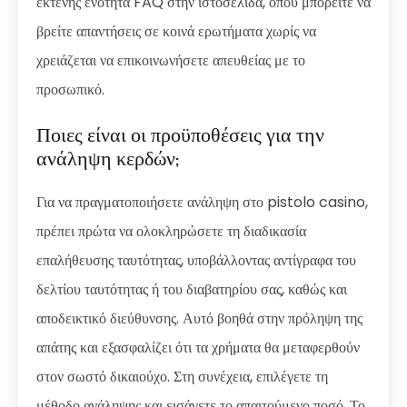
εκτενής ενότητα FAQ στην ιστοσελίδα, όπου μπορείτε να
βρείτε απαντήσεις σε κοινά ερωτήματα χωρίς να
χρειάζεται να επικοινωνήσετε απευθείας με το
προσωπικό.
Ποιες είναι οι προϋποθέσεις για την
ανάληψη κερδών;
Για να πραγματοποιήσετε ανάληψη στο pistolo casino,
πρέπει πρώτα να ολοκληρώσετε τη διαδικασία
επαλήθευσης ταυτότητας, υποβάλλοντας αντίγραφα του
δελτίου ταυτότητας ή του διαβατηρίου σας, καθώς και
αποδεικτικό διεύθυνσης. Αυτό βοηθά στην πρόληψη της
απάτης και εξασφαλίζει ότι τα χρήματα θα μεταφερθούν
στον σωστό δικαιούχο. Στη συνέχεια, επιλέγετε τη
μέθοδο ανάληψης και εισάγετε το απαιτούμενο ποσό. Το