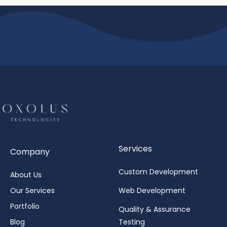
Services
Company
Custom Development
About Us
Our Services
Web Development
Portfolio
Quality & Assurance
Blog
Testing