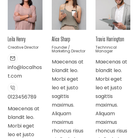
Leila Henry
Alice Sharp
Travis Harrington
Creative Director
Founder /
Technnical
Marketing Director
Manager
Maecenas at
Maecenas at
info@localhos
blandit leo.
blandit leo.
t.com
Morbi eget
Morbi eget
leo et justo
leo et justo
sagittis
sagittis
0123456789
maximus.
maximus.
Maecenas at
Aliquam
Aliquam
blandit leo.
maximus
maximus
Morbi eget
rhoncus risus
rhoncus risus
leo et justo